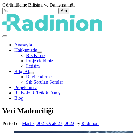
Skip
Görüntüleme Bilişimi ve Danışmanlığı
to
Arama:
content
Görüntüleme Bilişimi ve Danışmanlığı
Radinion
Anasayfa
Hakkımızda
Biz Kimiz
Proje ekibimiz
İletişim
Bilgi Al
Bilgilendirme
Sık Sorulan Sorular
Projelerimiz
Radyolojik Tetkik Danış
Blog
Veri Madenciliği
Posted on
Mart 7, 2021
Ocak 27, 2022
by
Radinion