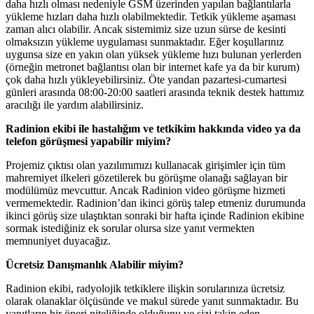
daha hızlı olması nedeniyle GSM üzerinden yapılan bağlantılarla
yükleme hızları daha hızlı olabilmektedir. Tetkik yükleme aşaması
zaman alıcı olabilir. Ancak sistemimiz size uzun sürse de kesinti
olmaksızın yükleme uygulaması sunmaktadır. Eğer koşullarınız
uygunsa size en yakın olan yüksek yükleme hızı bulunan yerlerden
(örneğin metronet bağlantısı olan bir internet kafe ya da bir kurum)
çok daha hızlı yükleyebilirsiniz. Öte yandan pazartesi-cumartesi
günleri arasında 08:00-20:00 saatleri arasında teknik destek hattımız
aracılığı ile yardım alabilirsiniz.
Radinion ekibi ile hastalığım ve tetkikim hakkında video ya da
telefon görüşmesi yapabilir miyim?
Projemiz çıktısı olan yazılımımızı kullanacak girişimler için tüm
mahremiyet ilkeleri gözetilerek bu görüşme olanağı sağlayan bir
modülümüz mevcuttur. Ancak Radinion video görüşme hizmeti
vermemektedir. Radinion’dan ikinci görüş talep etmeniz durumunda
ikinci görüş size ulaştıktan sonraki bir hafta içinde Radinion ekibine
sormak istediğiniz ek sorular olursa size yanıt vermekten
memnuniyet duyacağız.
Ücretsiz Danışmanlık Alabilir miyim?
Radinion ekibi, radyolojik tetkiklere ilişkin sorularınıza ücretsiz
olarak olanaklar ölçüsünde ve makul sürede yanıt sunmaktadır. Bu
yanıtların bir öneri niteliğinde olduğunu ve sizi takip eden