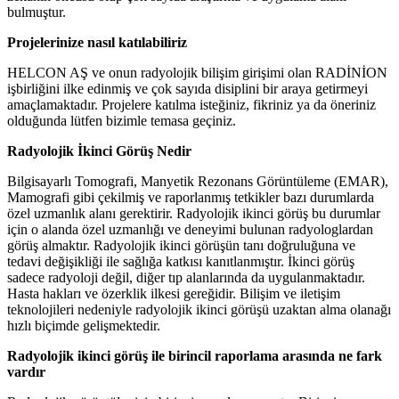
bulmuştur.
Projelerinize nasıl katılabiliriz
HELCON AŞ ve onun radyolojik bilişim girişimi olan RADİNİON
işbirliğini ilke edinmiş ve çok sayıda disiplini bir araya getirmeyi
amaçlamaktadır. Projelere katılma isteğiniz, fikriniz ya da öneriniz
olduğunda lütfen bizimle temasa geçiniz.
Radyolojik İkinci Görüş Nedir
Bilgisayarlı Tomografi, Manyetik Rezonans Görüntüleme (EMAR),
Mamografi gibi çekilmiş ve raporlanmış tetkikler bazı durumlarda
özel uzmanlık alanı gerektirir. Radyolojik ikinci görüş bu durumlar
için o alanda özel uzmanlığı ve deneyimi bulunan radyologlardan
görüş almaktır. Radyolojik ikinci görüşün tanı doğruluğuna ve
tedavi değişikliği ile sağlığa katkısı kanıtlanmıştır. İkinci görüş
sadece radyoloji değil, diğer tıp alanlarında da uygulanmaktadır.
Hasta hakları ve özerklik ilkesi gereğidir. Bilişim ve iletişim
teknolojileri nedeniyle radyolojik ikinci görüşü uzaktan alma olanağı
hızlı biçimde gelişmektedir.
Radyolojik ikinci görüş ile birincil raporlama arasında ne fark
vardır