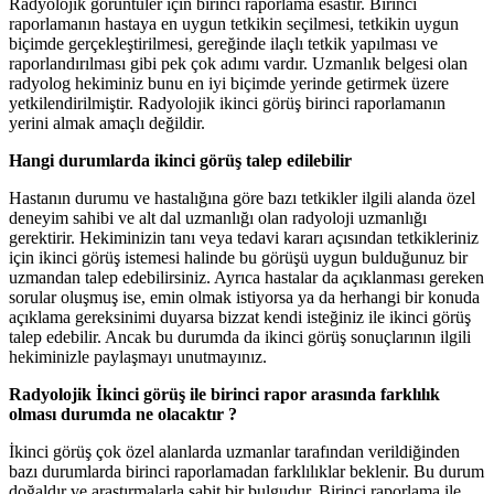
Radyolojik görüntüler için birinci raporlama esastır. Birinci
raporlamanın hastaya en uygun tetkikin seçilmesi, tetkikin uygun
biçimde gerçekleştirilmesi, gereğinde ilaçlı tetkik yapılması ve
raporlandırılması gibi pek çok adımı vardır. Uzmanlık belgesi olan
radyolog hekiminiz bunu en iyi biçimde yerinde getirmek üzere
yetkilendirilmiştir. Radyolojik ikinci görüş birinci raporlamanın
yerini almak amaçlı değildir.
Hangi durumlarda ikinci görüş talep edilebilir
Hastanın durumu ve hastalığına göre bazı tetkikler ilgili alanda özel
deneyim sahibi ve alt dal uzmanlığı olan radyoloji uzmanlığı
gerektirir. Hekiminizin tanı veya tedavi kararı açısından tetkikleriniz
için ikinci görüş istemesi halinde bu görüşü uygun bulduğunuz bir
uzmandan talep edebilirsiniz. Ayrıca hastalar da açıklanması gereken
sorular oluşmuş ise, emin olmak istiyorsa ya da herhangi bir konuda
açıklama gereksinimi duyarsa bizzat kendi isteğiniz ile ikinci görüş
talep edebilir. Ancak bu durumda da ikinci görüş sonuçlarının ilgili
hekiminizle paylaşmayı unutmayınız.
Radyolojik İkinci görüş ile birinci rapor arasında farklılık
olması durumda ne olacaktır ?
İkinci görüş çok özel alanlarda uzmanlar tarafından verildiğinden
bazı durumlarda birinci raporlamadan farklılıklar beklenir. Bu durum
doğaldır ve araştırmalarla sabit bir bulgudur. Birinci raporlama ile