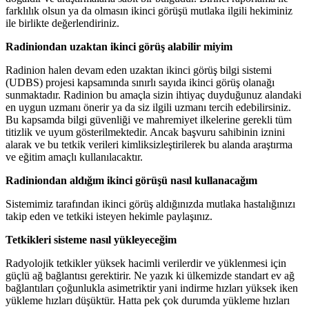
farklılık olsun ya da olmasın ikinci görüşü mutlaka ilgili hekiminiz
ile birlikte değerlendiriniz.
Radiniondan uzaktan ikinci görüş alabilir miyim
Radinion halen devam eden uzaktan ikinci görüş bilgi sistemi
(UDBS) projesi kapsamında sınırlı sayıda ikinci görüş olanağı
sunmaktadır. Radinion bu amaçla sizin ihtiyaç duyduğunuz alandaki
en uygun uzmanı önerir ya da siz ilgili uzmanı tercih edebilirsiniz.
Bu kapsamda bilgi güvenliği ve mahremiyet ilkelerine gerekli tüm
titizlik ve uyum gösterilmektedir. Ancak başvuru sahibinin iznini
alarak ve bu tetkik verileri kimliksizleştirilerek bu alanda araştırma
ve eğitim amaçlı kullanılacaktır.
Radiniondan aldığım ikinci görüşü nasıl kullanacağım
Sistemimiz tarafından ikinci görüş aldığınızda mutlaka hastalığınızı
takip eden ve tetkiki isteyen hekimle paylaşınız.
Tetkikleri sisteme nasıl yükleyeceğim
Radyolojik tetkikler yüksek hacimli verilerdir ve yüklenmesi için
güçlü ağ bağlantısı gerektirir. Ne yazık ki ülkemizde standart ev ağ
bağlantıları çoğunlukla asimetriktir yani indirme hızları yüksek iken
yükleme hızları düşüktür. Hatta pek çok durumda yükleme hızları