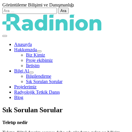
Skip
Görüntüleme Bilişimi ve Danışmanlığı
to
Arama:
content
Görüntüleme Bilişimi ve Danışmanlığı
Radinion
Anasayfa
Hakkımızda
Biz Kimiz
Proje ekibimiz
İletişim
Bilgi Al
Bilgilendirme
Sık Sorulan Sorular
Projelerimiz
Radyolojik Tetkik Danış
Blog
Sık Sorulan Sorular
Teletıp nedir