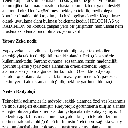
Teletıp dijital devrim sonrası daha sık gündeme gelen ve bilişim
teknolojileri kullanarak uzaktan hasta bakımı, izlemi ya da desteği
anlamındadır. Henüz çözülmeyi bekleyen teknik, medikolegal
konular olmakla birlikte, dünyada hızla gelişmektedir. Kaçınılmaz
olarak uygulama alanı bulması beklenmektedir. HELCON AŞ ve
RADİNİON bu konuda çalışan yerli bir girişimdir, hem ulusal hem
uluslararası alanda öncü olma vizyonu vardır.
Yapay Zeka nedir
Yapay zeka insan zihinsel işlevlerinin bilgisayar teknolojileri
aracılığıyla taklit edildiği bilimsel bir alandır. Pek çok sektörde
kullanılmaktadır. Satranç oynama, ses tanıma, metin madenciliği,
görüntü işleme yapay zeka alanlarına örneklerdendir. Sağlık
alanında son yıllarda güncel bir konudur. Özellikle radyoloji,
patoloji gibi alanlarda hastalık tanımaya yardımcıdır. Yapay zeka
hekim yerini almak amaçlı değildir, hekime yardımcı bir araçtır.
Neden Radyoloji
Teknolojik gelişmeler ile radyoloji sağlık alanında özel yer kazanmış
ve tıbbi süreçleri etkilemiştir. Radyolojik görüntülerin bilişim alanına
entegre olması yıllar süren standart çalışmaları ile kolaylaşmıştır. Bu
nedenle sağlık bilişimi alanında radyoloji bilişim teknolojilerinin
etkin olarak kullanıldığı öncü bir branştır. Teletıp ve sağlıkta yapay
zekanın öncüsü olup çok sayıda araştırma ve uygulama alanı