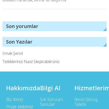
tetkikleri rarlamak
,
winrar ile sıkıştırma
Son yorumlar
Son Yazılar
Irmak Şenol
Tetkiklerinizi Nasıl Sıkıştırabilirsiniz
Hakkımızda
Bilgi Al
Hizmetlerim
Biz Kimiz
Sık Sorulan
İkinci Görüş
Sorular
Talebi
Proje ekibimiz